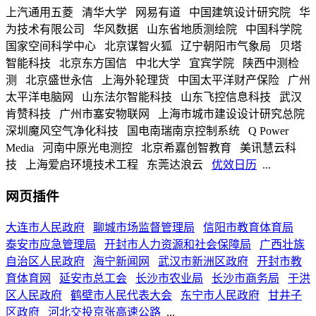
上汽通用五菱
清华大学
网易有道
中国建筑设计研究院
华
为技术有限公司
华风数据
山东省地质测绘院
中国科学院
国家空间科学中心
北京谋智火狐
辽宁朝阳市气象局
贝塔
智能科技
北京东方国信
中北大学
宜宾学院
陕西中测检
测
北京盛世永信
上海外轮理货
中国太平洋财产保险
广州
太平洋电脑网
山东法尔智能科技
山东飞控信息科技
武汉
肯赞科技
广州市塞安物联网
上海市城市建设设计研究总院
深圳魔风空气净化科技
国电南瑞南京控制系统
Q Power
Media
河南中原光电测控
北京希嘉创智教育
美讯慧云科
技
上海爱启环境技术工程
东莞达浪云
优效日历
...
网页插件
大连市人民政府
聊城市场监督管理局
信阳市教育体育局
泰安市应急管理局
开封市人力资源和社会保障局
广西壮族
自治区人民政府
海宁新闻网
武汉市新洲区政府
开封市教
育体育网
延安市总工会
长沙市农业局
长沙市商务局
于洪
区人民政府
鹤壁市人民代表大会
东宁市人民政府
甘井子
区政府
河北交投京张高速公路
...