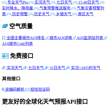
专业天气Pro
实况天气
七日天气
15-40日天气
实时降水、降雨量
气象预警推送服务
气象灾害预警列
表
历史预警
历史天气
乡镇天气
景区天气
空气质量
全国主要城市AQI排名
城市AQI详情
AQI监测站列表
AQI城市Code列表
免费接口
实况天气
七日天气
31日天气
实况+24小时天气
其他接口
逆编码解析
短信验证码
更友好的全球化天气预报API接口