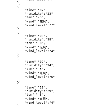
        },

        {

            "time":"07",

            "humidity":"23",

            "tem":"-5",

            "wind":"东风",

            "wind_level":"7"

        },

        {

            "time":"08",

            "humidity":"38",

            "tem":"-8",

            "wind":"东风",

            "wind_level":"4"

        },

        {

            "time":"09",

            "humidity":"34",

            "tem":"-5",

            "wind":"东风",

            "wind_level":"5"

        },

        {

            "time":"10",

            "humidity":"29",

            "tem":"-3",

            "wind":"东风",

            "wind_level":"4"
