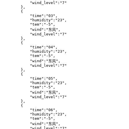
            "wind_level":"7"

        },

        {

            "time":"03",

            "humidity":"23",

            "tem":"-5",

            "wind":"东风",

            "wind_level":"7"

        },

        {

            "time":"04",

            "humidity":"23",

            "tem":"-5",

            "wind":"东风",

            "wind_level":"7"

        },

        {

            "time":"05",

            "humidity":"23",

            "tem":"-5",

            "wind":"东风",

            "wind_level":"7"

        },

        {

            "time":"06",

            "humidity":"23",

            "tem":"-5",

            "wind":"东风",

            "wind_level":"7"
