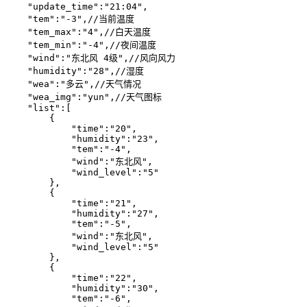
    "update_time":"21:04",

    "tem":"-3",//当前温度

    "tem_max":"4",//白天温度

    "tem_min":"-4",//夜间温度

    "wind":"东北风 4级",//风向风力

    "humidity":"28",//湿度

    "wea":"多云",//天气情况

    "wea_img":"yun",//天气图标

    "list":[

        {

            "time":"20",

            "humidity":"23",

            "tem":"-4",

            "wind":"东北风",

            "wind_level":"5"

        },

        {

            "time":"21",

            "humidity":"27",

            "tem":"-5",

            "wind":"东北风",

            "wind_level":"5"

        },

        {

            "time":"22",

            "humidity":"30",

            "tem":"-6",
