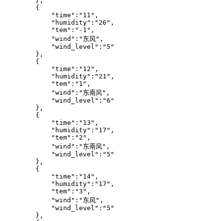
        },

        {

            "time":"11",

            "humidity":"26",

            "tem":"-1",

            "wind":"东风",

            "wind_level":"5"

        },

        {

            "time":"12",

            "humidity":"21",

            "tem":"1",

            "wind":"东南风",

            "wind_level":"6"

        },

        {

            "time":"13",

            "humidity":"17",

            "tem":"2",

            "wind":"东南风",

            "wind_level":"5"

        },

        {

            "time":"14",

            "humidity":"17",

            "tem":"3",

            "wind":"东风",

            "wind_level":"5"

        },
