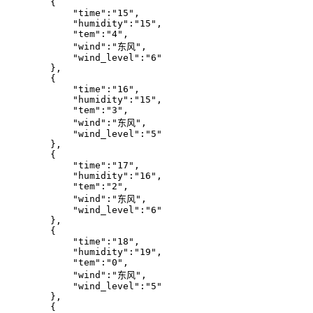
        {

            "time":"15",

            "humidity":"15",

            "tem":"4",

            "wind":"东风",

            "wind_level":"6"

        },

        {

            "time":"16",

            "humidity":"15",

            "tem":"3",

            "wind":"东风",

            "wind_level":"5"

        },

        {

            "time":"17",

            "humidity":"16",

            "tem":"2",

            "wind":"东风",

            "wind_level":"6"

        },

        {

            "time":"18",

            "humidity":"19",

            "tem":"0",

            "wind":"东风",

            "wind_level":"5"

        },

        {
