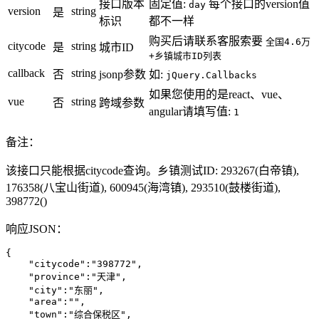
接口版本
固定值:
每个接口的version值
day
version
string
是
标识
都不一样
购买后请联系客服索要
全国4.6万
citycode
string
是
城市ID
+乡镇城市ID列表
callback
string
否
jsonp参数
如:
jQuery.Callbacks
如果您使用的是react、vue、
vue
string
否
跨域参数
angular请填写值:
1
备注：
该接口只能根据citycode查询。乡镇测试ID: 293267(白帝镇),
176358(八宝山街道), 600945(海湾镇), 293510(鼓楼街道),
398772()
响应JSON：
{

    "citycode":"398772",

    "province":"天津",

    "city":"东丽",

    "area":"",

    "town":"综合保税区",
