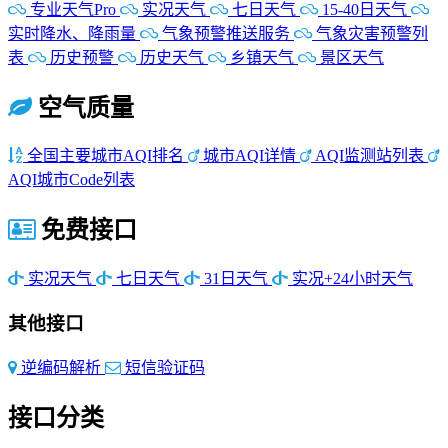
专业天气Pro
实况天气
七日天气
15-40日天气
实时降水、降雨量
气象预警推送服务
气象灾害预警列
表
历史预警
历史天气
乡镇天气
景区天气
空气质量
全国主要城市AQI排名
城市AQI详情
AQI监测站列表
AQI城市Code列表
免费接口
实况天气
七日天气
31日天气
实况+24小时天气
其他接口
逆编码解析
短信验证码
接口分类