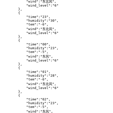
            "wind":"东北风",

            "wind_level":"6"

        },

        {

            "time":"23",

            "humidity":"30",

            "tem":"-6",

            "wind":"东北风",

            "wind_level":"6"

        },

        {

            "time":"00",

            "humidity":"23",

            "tem":"-5",

            "wind":"东风",

            "wind_level":"6"

        },

        {

            "time":"01",

            "humidity":"28",

            "tem":"-6",

            "wind":"东北风",

            "wind_level":"6"

        },

        {

            "time":"02",

            "humidity":"23",

            "tem":"-5",

            "wind":"东风",
