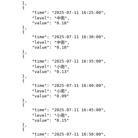
        },

        {

            "time": "2025-07-11 16:25:00",

            "level": "中雨",

            "value": "0.18"

        },

        {

            "time": "2025-07-11 16:30:00",

            "level": "中雨",

            "value": "0.18"

        },

        {

            "time": "2025-07-11 16:35:00",

            "level": "小雨",

            "value": "0.13"

        },

        {

            "time": "2025-07-11 16:40:00",

            "level": "小雨",

            "value": "0.09"

        },

        {

            "time": "2025-07-11 16:45:00",

            "level": "小雨",

            "value": "0.15"

        },

        {

            "time": "2025-07-11 16:50:00",
