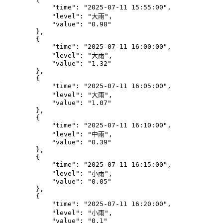
            "time": "2025-07-11 15:55:00",

            "level": "大雨",

            "value": "0.98"

        },

        {

            "time": "2025-07-11 16:00:00",

            "level": "大雨",

            "value": "1.32"

        },

        {

            "time": "2025-07-11 16:05:00",

            "level": "大雨",

            "value": "1.07"

        },

        {

            "time": "2025-07-11 16:10:00",

            "level": "中雨",

            "value": "0.39"

        },

        {

            "time": "2025-07-11 16:15:00",

            "level": "小雨",

            "value": "0.05"

        },

        {

            "time": "2025-07-11 16:20:00",

            "level": "小雨",

            "value": "0.1"
