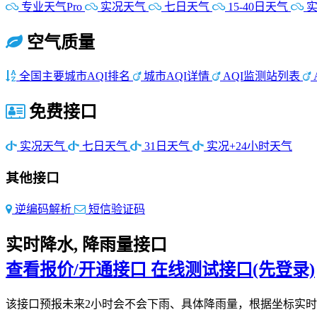
专业天气Pro
实况天气
七日天气
15-40日天气
实
空气质量
全国主要城市AQI排名
城市AQI详情
AQI监测站列表
免费接口
实况天气
七日天气
31日天气
实况+24小时天气
其他接口
逆编码解析
短信验证码
实时降水, 降雨量接口
查看报价/开通接口
在线测试接口(先登录)
该接口预报未来2小时会不会下雨、具体降雨量，根据坐标实时预