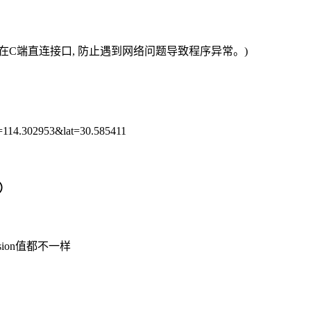
勿在C端直连接口, 防止遇到网络问题导致程序异常。)
ng=114.302953&lat=30.585411
）
sion值都不一样